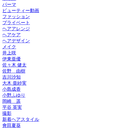
パーマ
ビューティー動画
ファッション
プライベート
ヘアアレンジ
ヘアケア
ヘアデザイン
メイク
井上咲
伊東亜優
佐々木 健太
佐野 由樹
吉川沙知
大木 亜紗実
小島成香
小野ふゆり
岡崎 遥
平谷 英実
撮影
新着ヘアスタイル
會田夏葵