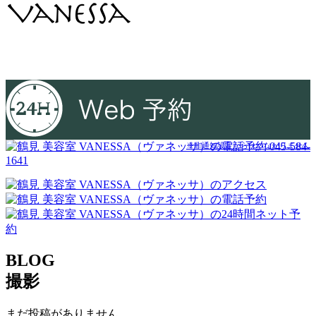
045-584-
※非通知設定からはつながりません
1641
BLOG
撮影
まだ投稿がありません