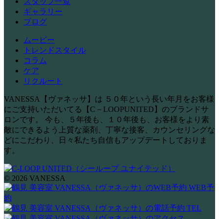
スタッフ一覧
ギャラリー
ブログ
ムービー
トレンドスタイル
コラム
ケア
リクルート
VANESSA【ヴァネッサ】は ５０年という長い年月をお客様
にご支持いただいてる【C－LOOPUNITED】のブランドサ
ロンです。 今も、５年後も、１０年後も、お客様をより素
敵にできるよう上質な薬剤、丁寧な接客、カウンセリングな
どにこだわり、日々私たち自信もアップデートしておりま
す。
© 2026 VANESSA
WEB予
約
TEL