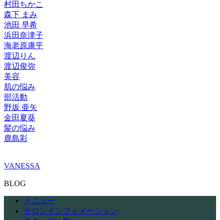
村田ちかこ
森下 まみ
池田 早希
浜田奈津子
海老原康平
渡辺りん
渡辺俊弥
美容
肌の悩み
部活動
野坂 亜矢
金田夏葵
髪の悩み
鹿島彩
VANESSA
BLOG
メニュー
サロンインフォメーション