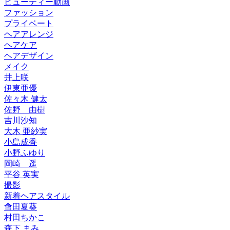
ビューティー動画
ファッション
プライベート
ヘアアレンジ
ヘアケア
ヘアデザイン
メイク
井上咲
伊東亜優
佐々木 健太
佐野 由樹
吉川沙知
大木 亜紗実
小島成香
小野ふゆり
岡崎 遥
平谷 英実
撮影
新着ヘアスタイル
會田夏葵
村田ちかこ
森下 まみ