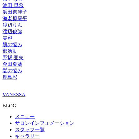
池田 早希
浜田奈津子
海老原康平
渡辺りん
渡辺俊弥
美容
肌の悩み
部活動
野坂 亜矢
金田夏葵
髪の悩み
鹿島彩
VANESSA
BLOG
メニュー
サロンインフォメーション
スタッフ一覧
ギャラリー