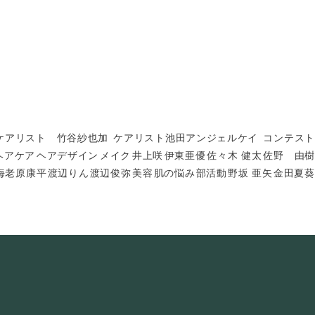
ケアリスト 竹谷紗也加
ケアリスト池田アンジェルケイ
コンテスト
ヘアケア
ヘアデザイン
メイク
井上咲
伊東亜優
佐々木 健太
佐野 由樹
海老原康平
渡辺りん
渡辺俊弥
美容
肌の悩み
部活動
野坂 亜矢
金田夏葵