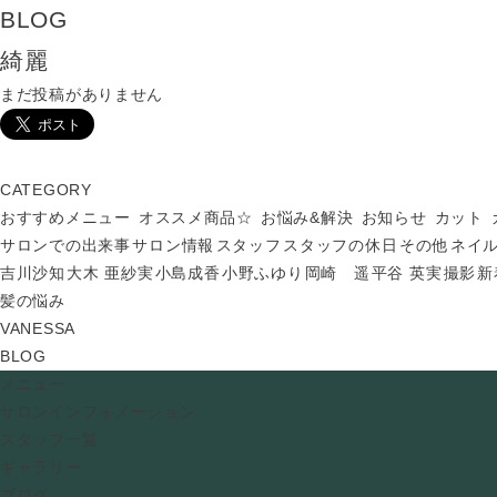
BLOG
綺麗
まだ投稿がありません
CATEGORY
おすすめメニュー
オススメ商品☆
お悩み&解決
お知らせ
カット
サロンでの出来事
サロン情報
スタッフ
スタッフの休日
その他
ネイ
吉川沙知
大木 亜紗実
小島成香
小野ふゆり
岡崎 遥
平谷 英実
撮影
新
髪の悩み
VANESSA
BLOG
メニュー
サロンインフォメーション
スタッフ一覧
ギャラリー
ブログ