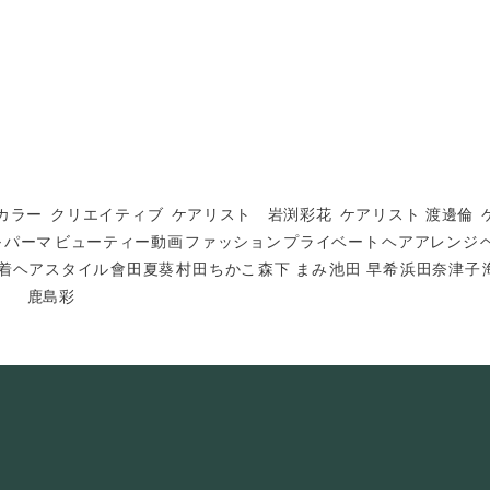
カラー
クリエイティブ
ケアリスト 岩渕彩花
ケアリスト 渡邊倫
ル
パーマ
ビューティー動画
ファッション
プライベート
ヘアアレンジ
着ヘアスタイル
會田夏葵
村田ちかこ
森下 まみ
池田 早希
浜田奈津子
鹿島彩