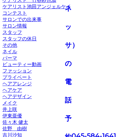
ケアリスト 竹谷紗也加
ケアリスト池田アンジェルケイ
コンテスト
サロンでの出来事
サロン情報
スタッフ
スタッフの休日
その他
ネイル
パーマ
ビューティー動画
ファッション
プライベート
ヘアアレンジ
ヘアケア
ヘアデザイン
メイク
井上咲
伊東亜優
佐々木 健太
佐野 由樹
045-584-1641
吉川沙知