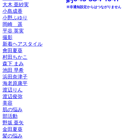
大木 亜紗実
※非通知設定からはつながりません
小島成香
小野ふゆり
岡崎 遥
平谷 英実
撮影
新着ヘアスタイル
會田夏葵
村田ちかこ
森下 まみ
池田 早希
浜田奈津子
海老原康平
渡辺りん
渡辺俊弥
美容
肌の悩み
部活動
野坂 亜矢
金田夏葵
髪の悩み