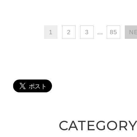
1
2
3
…
85
N
CATEGOR