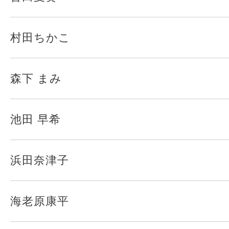
村田ちかこ
森下 まみ
池田 早希
浜田奈津子
海老原康平