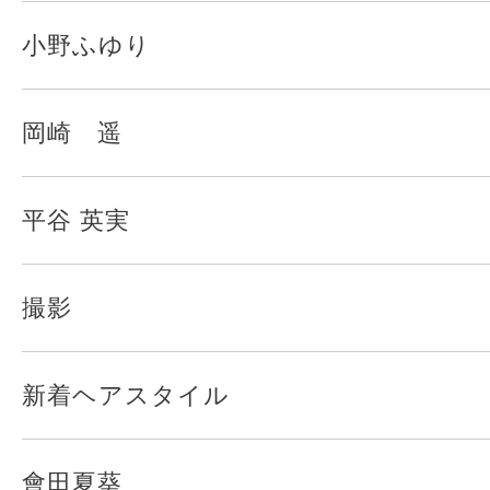
小野ふゆり
岡崎 遥
平谷 英実
撮影
新着ヘアスタイル
會田夏葵