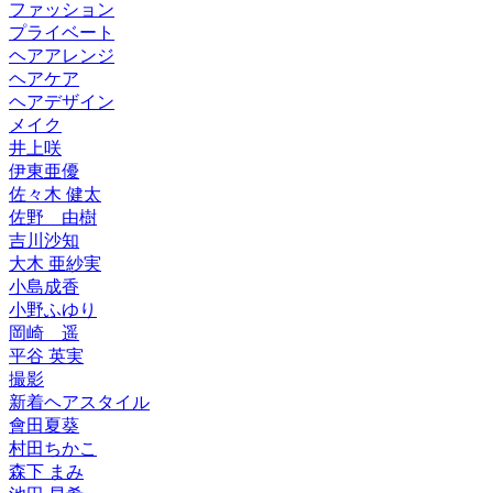
ファッション
プライベート
ヘアアレンジ
ヘアケア
ヘアデザイン
メイク
井上咲
伊東亜優
佐々木 健太
佐野 由樹
吉川沙知
大木 亜紗実
小島成香
小野ふゆり
岡崎 遥
平谷 英実
撮影
新着ヘアスタイル
會田夏葵
村田ちかこ
森下 まみ