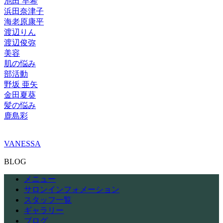
池田 早希
浜田奈津子
海老原康平
渡辺りん
渡辺俊弥
美容
肌の悩み
部活動
野坂 亜矢
金田夏葵
髪の悩み
鹿島彩
VANESSA
BLOG
メニュー
サロンインフォメーション
スタッフ一覧
ギャラリー
ブログ