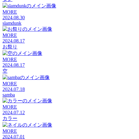
MORE
2024.08.30
slamdunk
MORE
2024.08.17
お祭り
MORE
2024.08.17
空
MORE
2024.07.18
samba
MORE
2024.07.12
カラー
MORE
2024.07.01