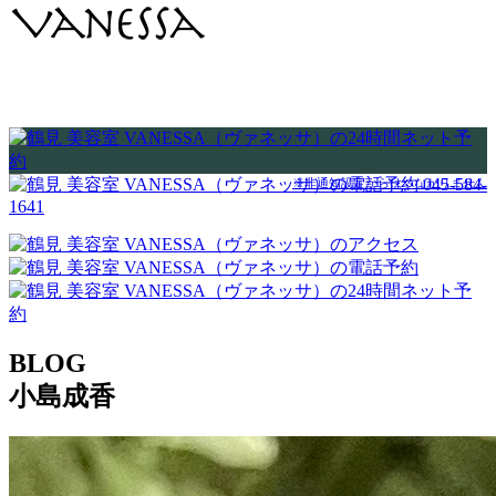
045-584-
※非通知設定からはつながりません
1641
BLOG
小島成香