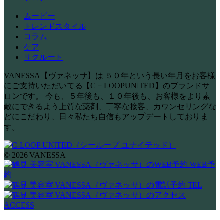
ムービー
トレンドスタイル
コラム
ケア
リクルート
VANESSA【ヴァネッサ】は ５０年という長い年月をお客様
にご支持いただいてる【C－LOOPUNITED】のブランドサ
ロンです。 今も、５年後も、１０年後も、お客様をより素
敵にできるよう上質な薬剤、丁寧な接客、カウンセリングな
どにこだわり、日々私たち自信もアップデートしておりま
す。
© 2026 VANESSA
WEB予
約
TEL
ACCESS